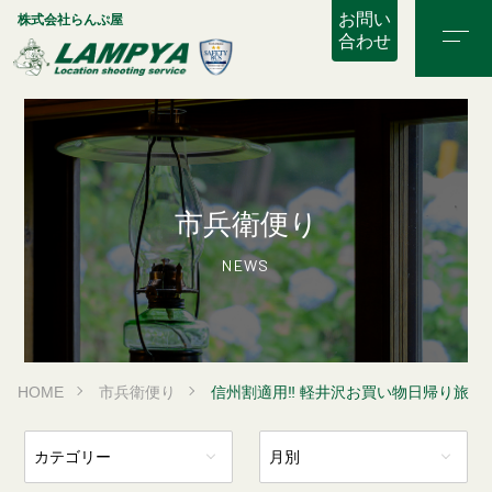
お問い
株式会社らんぷ屋
合わせ
市兵衛便り
NEWS
HOME
市兵衛便り
信州割適用‼ 軽井沢お買い物日帰り旅