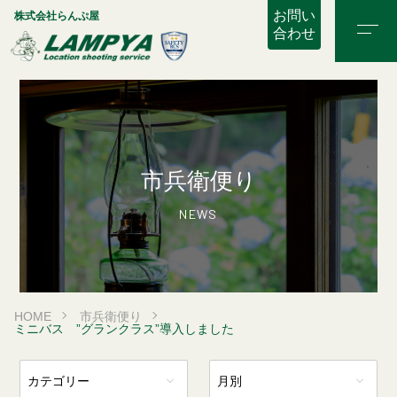
お問い
株式会社らんぷ屋
合わせ
市兵衛便り
NEWS
HOME
市兵衛便り
ミニバス ”グランクラス”導入しました