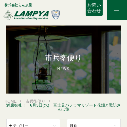
お問い
株式会社らんぷ屋
合わせ
市兵衛便り
NEWS
HOME
市兵衛便り
満席御礼！ 6月3日(水) 富士見パノラマリゾート花畑と諏訪さ
んぽ旅