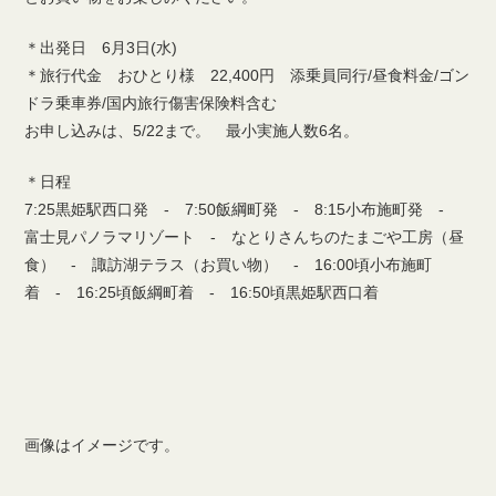
＊出発日 6月3日(水)
＊旅行代金 おひとり様 22,400円 添乗員同行/昼食料金/ゴン
ドラ乗車券/国内旅行傷害保険料含む
お申し込みは、5/22まで。 最小実施人数6名。
＊日程
7:25黒姫駅西口発 - 7:50飯綱町発 - 8:15小布施町発 ‐
富士見パノラマリゾート - なとりさんちのたまごや工房（昼
食） ‐ 諏訪湖テラス（お買い物） ‐ 16:00頃小布施町
着 ‐ 16:25頃飯綱町着 ‐ 16:50頃黒姫駅西口着
画像はイメージです。